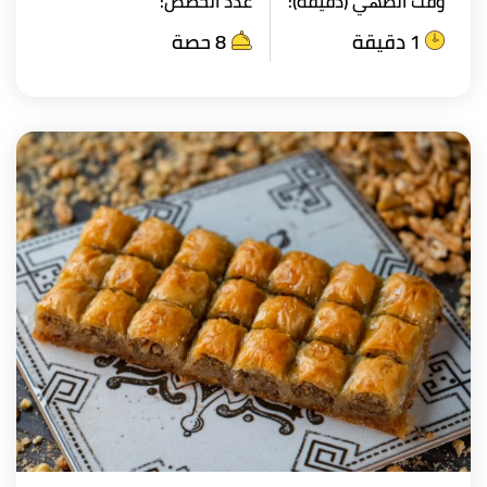
وقت الطهي (دقيقة):
عدد الحصص:
1 دقيقة
8 حصة